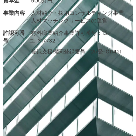
資本金
900万円
事業内容
人材紹介・採用コンサルティング事業
人材マッチングサービスの運営
許認可番
有料職業紹介事業許可番号：13-
号
ユ-317732
登録支援機関登録番号：25登-011421