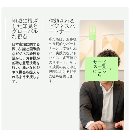
地域に根ざ
信頼される
した知見と
ビジネスパ
グローバル
ートナー
な視点
私たちは、お客様
の長期的なパート
日本市場に関する
ナーとして寄り添
深い知識と国際的
い、実践的なアド
なビジネス経験を
バイス、多言語で
活かし、お客様が
サービ
のサポート、そし
的確な意思決定を
ス一覧
て成長のあらゆる
行い、新たなビジ
はこち
段階における伴走
ネス機会を捉えら
ら
支援を提供しま
れるよう支援しま
す。
す。